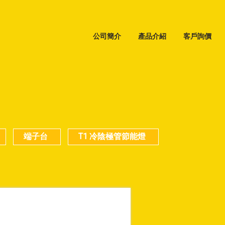
公司簡介
產品介紹
客戶詢價
端子台
T1 冷陰極管節能燈