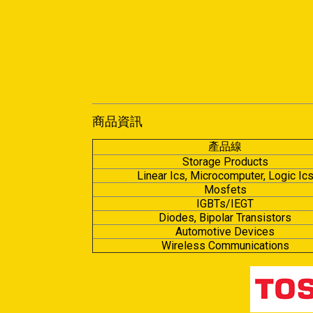
商品資訊
產品線
Storage Products
Linear Ics, Microcomputer, Logic Ic
Mosfets
IGBTs/IEGT
Diodes, Bipolar Transistors
Automotive Devices
Wireless Communications