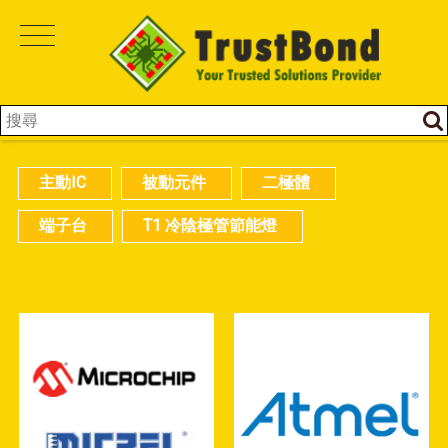
主動IC
被動元件
二極體
端子台
T1 冷陰極管節能燈